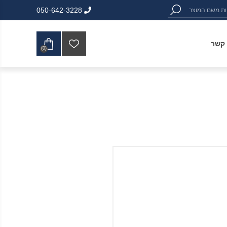
050-642-3228
 קשר
(0)