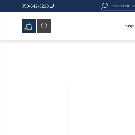
050-642-3228
 קשר
(0)