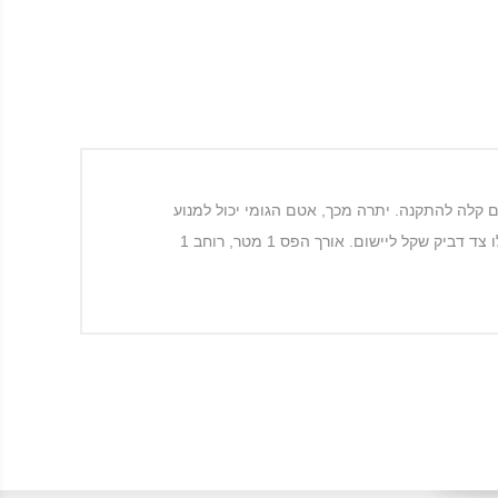
ם קלה להתקנה. יתרה מכך, אטם הגומי יכול למנוע
חרקים להיכנס לביתכם. מתאים לרוב הדלתות, חזק מספיק לשימוש יום יומי עד 6 שנים. חומר זה ניתן לחיתוך לאורך הרצוי ויש לו צד דביק שקל ליישום. אורך הפס 1 מטר, רוחב 1