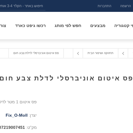
הרשמה
התחברות
 קטגוריה
מבצעים
חפש לפי מותג
רכשו גיפט כארד
צור
תחזוקה ושיפור הבית
פס איטום אוניברסלי לדלת צבע חום
ס איטום אוניברסלי לדלת צבע חום
פס איטום 1 מטר לדלתות, עשוי גומי בצבע חום מבית Fix-O-Moll
יצרן:
Fix_O-Moll
מק"ט:
07219007451