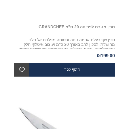
סכין מטבח לפריסה 20 ס"מ GRANDCHEF
סכין שף בעלת אחיזה נוחה ובטוחה מפלדת אל חלד
מחושלת. לסכין להב באורך 20 ס"מ ועיצוב איטלקי חלק
ומינימליסטי. ידיות הבקליט הארגונומיות מאפשרות חיתוך
מהיר, קל ובטוח של כל סוגי המזון. לסכין מבית Tescoma,
₪199.00
סדרת GrandChef חמש שנות אחריות יצרן והיא מתאימה
לשמוש ביתי יום יומי.