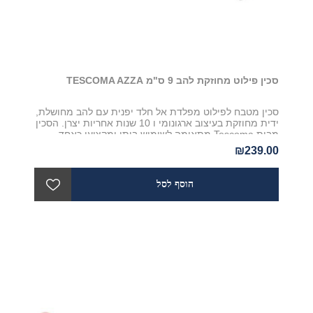
סכין פילוט מחוזקת להב 9 ס"מ TESCOMA AZZA
סכין מטבח לפילוט מפלדת אל חלד יפנית עם להב מחושלת,
ידית מחוזקת בעיצוב ארגונומי ו 10 שנות אחריות יצרן. הסכין
מבית Tescoma מתאימה לשימוש ביתי ומקצועי כאחד
₪239.00