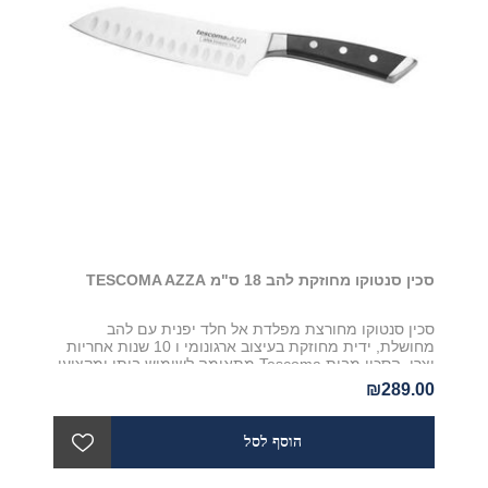
סכין סנטוקו מחוזקת להב 18 ס"מ TESCOMA AZZA
סכין סנטוקו מחורצת מפלדת אל חלד יפנית עם להב
מחושלת, ידית מחוזקת בעיצוב ארגונומי ו 10 שנות אחריות
יצרן. הסכין מבית Tescoma מתאימה לשימוש ביתי ומקצועי
כאחד
₪289.00