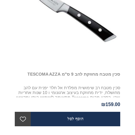
סכין מטבח מחוזקת להב 9 ס"מ TESCOMA AZZA
סכין מטבח רב שימושית מפלדת אל חלד יפנית עם להב
מחושלת, ידית מחוזקת בעיצוב ארגונומי ו 10 שנות אחריות
יצרן. הסכין מבית Tescoma מתאימה לשימוש ביתי ומקצועי
כאחד
₪159.00