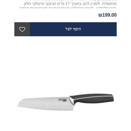
מחושלת. לסכין להב באורך 17 ס"מ ועיצוב איטלקי חלק
ומינימליסטי. ידיות הבקליט הארגונומיות מאפשרות חיתוך
מהיר, קל ובטוח של כל סוגי המזון. לסכין מבית Tescoma,
₪199.00
סדרת GrandChef חמש שנות אחריות יצרן והיא מתאימה
לשמוש ביתי יום יומי.