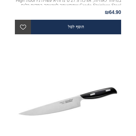
במיוחד לאחיזה, אורכה 27.5 ס"מ והיא עשויה נירוסטה High
Grade Stainless Steel שמתאימה לשטיפה במדיח כלים.
₪64.90