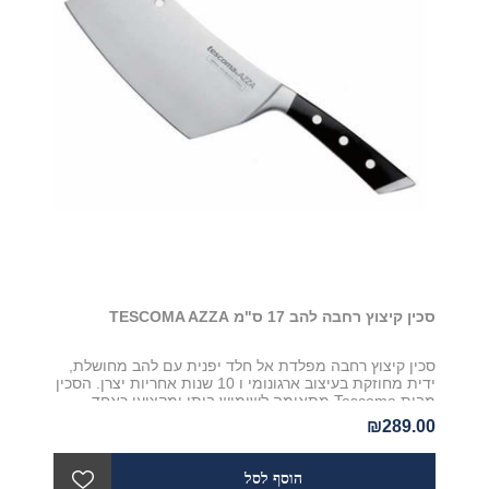
סכין קיצוץ רחבה להב 17 ס"מ TESCOMA AZZA
סכין קיצוץ רחבה מפלדת אל חלד יפנית עם להב מחושלת,
ידית מחוזקת בעיצוב ארגונומי ו 10 שנות אחריות יצרן. הסכין
מבית Tescoma מתאימה לשימוש ביתי ומקצועי כאחד
₪289.00