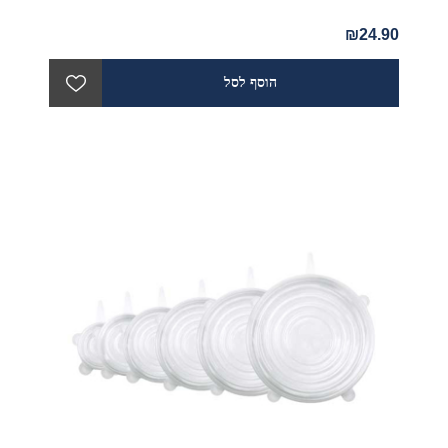
₪24.90