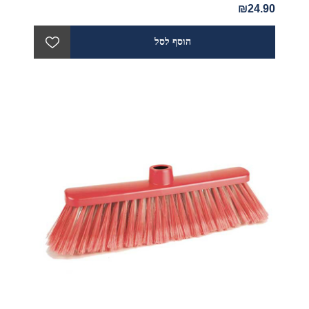
₪24.90