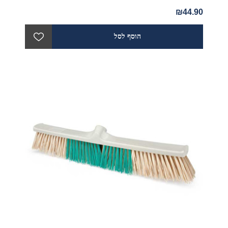
₪44.90