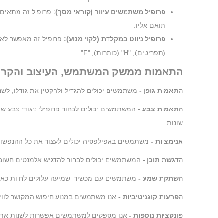
פרופיל משתמשים עיוור (קוראי מסך):
תואם אליו.
פרופיל ניווט במקלדת (לקוי מנוע):
(תפריטים), "H" (כותרות), "F"
התאמות ממשק המשתמש, העיצוב והקריאו
התאמות גופן -
משתמשים יכולים להגדיל ולהקטין את גודלו, לשנו
התאמות צבע -
שונות.
אנימציות -
משתמשים באפילפסיה יכולים לעצור את כל ההנפשות המפעילות בל
הדגשת תוכן -
המשתמשים יכולים לבחור להדגיש אלמנטים חשובים
השתקת שמע -
משתמשים עם מכשירי שמיעה עלולים לחוות כאבי
הפרעות קוגניטיביות -
אנו משתמשים במנוע חיפוש המקושר לוויקי
פונקציות נוספות -
אנו מספקים למשתמשים אפשרות לשנות את צ