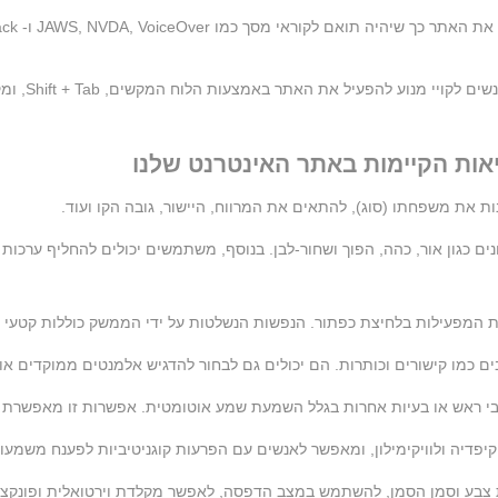
ת הקיימות באתר האינטרנט שלנו
ת את משפחתו (סוג), להתאים את המרווח, היישור, גובה הקו ועוד.
חיצת כפתור. הנפשות הנשלטות על ידי הממשק כוללות קטעי וידאו, GIF ומעברים מהבהבים ש
 כמו קישורים וכותרות. הם יכולים גם לבחור להדגיש אלמנטים ממוקדים או
 ראש או בעיות אחרות בגלל השמעת שמע אוטומטית. אפשרות זו מאפשרת ל
פדיה ולוויקימילון, ומאפשר לאנשים עם הפרעות קוגניטיביות לפענח משמעויות
בע וסמן הסמן, להשתמש במצב הדפסה, לאפשר מקלדת וירטואלית ופונקציו