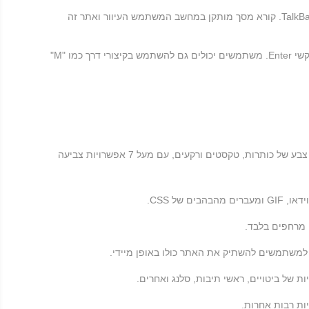
פרופיל זה מתאים את האתר כך שיהיה תואם לקוראי מסך כמו JAWS, NVDA, VoiceOver ו- TalkBack. קורא מסך מותקן במחשב המשתמש העיוור ואתר זה
פרופיל זה מאפשר לאנשים לקויי מנוע להפעיל את האתר באמצעות הלוח המקשים, Shift + Tab, ומקשי Enter. משתמשים יכולים גם להשתמש בקיצורי דרך כמו "M"
המשתמשים יכולים לבחור פרופילי ניגודי צבע שונים כגון אור, כהה, הפוך ושחור-לבן. בנוסף, משתמשים יכולים להחליף ערכות צבע של כותרות, טקסטים ורקעים, עם מעל 7 אפשרויות צביעה
ל CSS.
 מרחפים בלבד.
משתמשים להשתיק את האתר כולו באופן מיידי.
 של ביטויים, ראשי תיבות, סלנג ואחרים.
ת רבות אחרות.