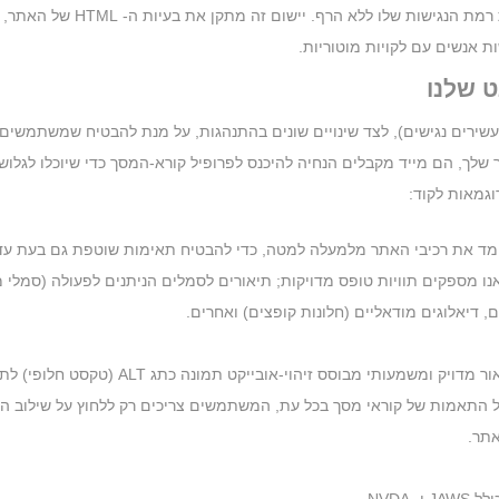
בנוסף, האתר משתמש ביישום מבו
אנשים עם לקויות מוטוריות.
ט שלנו
ניקת תכונות ה- ARIA (יישומי אינטרנט עשירים נגישים), לצד שינויים שונים בהתנהגות, על מנת לה
לך, הם מייד מקבלים הנחיה להיכנס לפרופיל קורא-המסך כדי שיוכלו לגלוש
וגמאות לקוד:
מד את רכיבי האתר מלמעלה למטה, כדי להבטיח תאימות שוטפת גם בעת עדכו
צעות מערך התכונות של ARIA. לדוגמה, אנו מספקים תוויות טופס מדויקות; תיאורים לסמלים הניתנים
 דיאלוגים מודאליים (חלונות קופצים) ואחרים.
בנוסף, תהליך הרקע סורק את כל תמונות הא
תר.