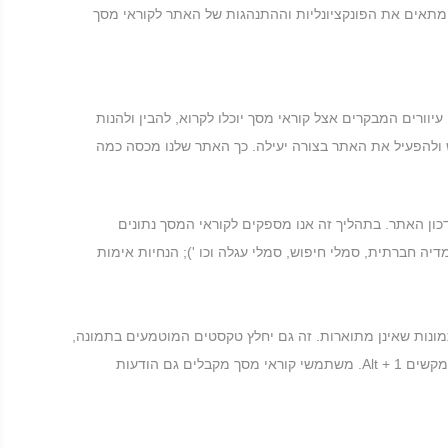
סס AI הפועל ברקע ומייעל את רמת הנגישות שלו ללא הרף. יישום זה מתקן את בעיות ה- HTML של האתר, מתאים את הפונקציונליות וההתנהגות של האתר לקוראי מסך
בטיח שמשתמשים עיוורים המבקרים אצל קוראי מסך יוכלו לקרוא, להבין ולהנות
 ולהפעיל את האתר בצורה יעילה. כך האתר שלנו מכסה כמה
ן האתר. בתהליך זה אנו מספקים לקוראי המסך נתונים
 לפעולה (סמלי מדיה חברתית, סמלי חיפוש, סמלי עגלה וכו '); הנחיות אימות
תר ומספק תיאור מדויק ומשמעותי מבוסס זיהוי-אובייקט תמונה כתג ALT (טקסט חלופי) לתמונות שאינן מתוארות. זה גם יחלץ טקסטים המוטמעים בתמונה,
באמצעות טכנולוגיית OCR (זיהוי תווים אופטי). כדי להפעיל התאמות של קוראי מסך בכל עת, המשתמשים צריכים רק ללחוץ על שילוב המקשים Alt + 1. משתמשי קוראי מסך מקבלים גם הודעות