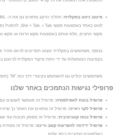
התאמות אלה תואמות את כל קוראי המסכים הפופולריים כולל JAWS ו- A
מיטוב ניווט במקלדת:
מקשי החצים, מלא אותם באמצעות מקש הרווח או מקש Enter.
בקפיצות המופעלות על ידי הזזת מיקוד המקלדת לכיוונם 
משתמשים יכולים גם להשתמש בקיצורי דרך כמו "M" (תפריטים), "H" (כותרות), "F" (טפסים), "B" (כפתורים) ו- "G" (גרפיקה) כדי לקפוץ לאלמנטים ספציפיים.
פרופילי נגישות הנתמכים באתר שלנו
פרופיל בטוח לאפילפסיה:
פרופיל זה מאפשר לאנשים עם א
פרופיל לקוי ראייה:
פרופיל זה מתאים את האתר כך שיהיה נ
פרופיל נכות קוגניטיבית:
פרופיל זה מספק תכונות עזר שונות המסייעות למ
פרופיל ידידותי להפרעות קשב וריכוז:
פרופיל זה מפחית ב
באלמנטים החיוניים ביתר קלות.