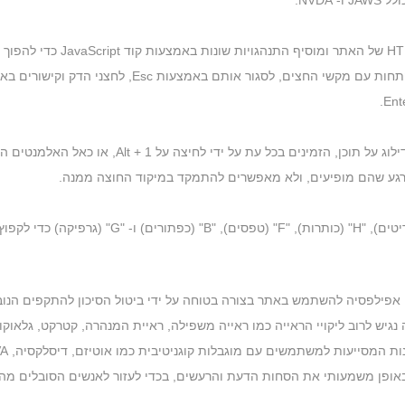
NVD.
תהליך הרקע מתאים גם את ה
בנוסף, משתמשים במקלדת ימצאו תפריטים לניווט מהי
ברגע שהם מופיעים, ולא מאפשרים להתמקד במיקוד החוצה ממנה.
פילפסיה להשתמש באתר בצורה בטוחה על ידי ביטול הסיכון להתקפים הנוב
גיש לרוב ליקויי הראייה כמו ראייה משפילה, ראיית המנהרה, קטרקט, גלאוקו
שתמשים עם מוגבלות קוגניטיבית כמו אוטיזם, דיסלקסיה, CVA ואחרים, להתמקד באלמנטים החיוניים ביתר קלות.
אופן משמעותי את הסחות הדעת והרעשים, בכדי לעזור לאנשים הסובלים מהפר