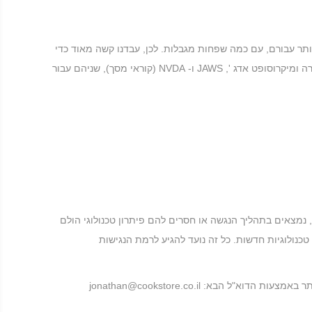
תר עבורם, עם כמה שפחות מגבלות. לכן, עבדנו קשה מאוד כדי
להיות מסוגלים לתמוך בכל המערכות העיקריות המהוות מעל 95% מנתח שוק המשתמשים כולל גוגל כרום, מוזילה פיירפוקס, אפל ספארי, אופרה ומיקרוסופט אדג ', JAWS ו- NVDA (קוראי מסך), שניהם עבור
נמצאים בתהליך הנגשה או חסרים להם פיתרון טכנולוגי הולם
כנולוגיות חדשות. כל זה נועד להגיע לרמת הנגישות
: jonathan@cookstore.co.il