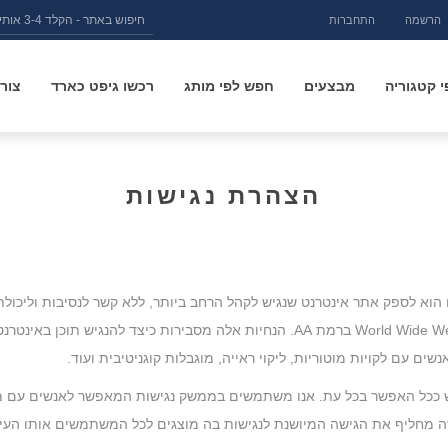
הרשמה
התחברות
 קטגוריה
מבצעים
חפש לפי מותג
רכשו גיפט כארד
צור
הצהרת נגישות
וננו הוא לספק אתר אינטרנט שנגיש לקהל הרחב ביותר, ללא קשר לנסיבות וליכ
בהנחיות הנגישות לתוכן ברשת האינטרנט World Wide Web Consortium (W3C) ברמת AA. הנח
ים עם לקויות מוטוריות, ליקוי ראייה, מוגבלות קוגניטיבית ועוד.
לנגיש ככל האפשר בכל עת. אנו משתמשים בממשק נגישות המאפשר לאנשים 
מחליף את הגישה המיושנת לנגישות בה מוצגים לכל המשתמשים אותו העיצוב