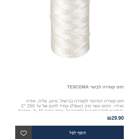
חוט קשירה לבשר TESCOMA
חוט קשירה המיועד לקשירה בבישול, טיגון, צליה, אפיה
ואידוי. החוט עשוי סיב (Fiber) עמיד לחום של עד 250 °C
ומתאים לכל התנורים ולמיקרוגל. אורך החוט 40 מ'. אזהרת
בטיחות: אין לחשוף את החוט לאש גלויה - להבה וכדומה.
₪29.90