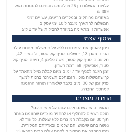
עלויות המשלוח הן 25 ₪ להזמנה ובחינם להזמנות מעל
399 ₪
באזורים מרוחקים ובמקרים חריגים, עשויים זמני
המשלוח להתארך מעבר ל 10 ימי עסקים
אפשרות זו מתאימה במיוחד לחבילות של עד 2 ק"ג
איסוף עצמי
ניתן לאסוף את הזמנתכם ללא עלות משלוח מחנות עולם
הבית, פארן 13, ירושלים. סניף קוק סטור, ה' באייר 42,
תל אביב. סניף קוק סטור, משה פלימן 4, חיפה. סניף קוק
סטור, אוסישקין 58, רמת השרון.
זמן הגעה לסניף עד 7 ימים מיום קבלת מייל מהאתר על
כך שהמשלוח מוכן. הזמנתכם תשמרנה בחנות למשך
פרק זמן של 30 ימים בלבד שלאחריו תוחזר ההזמנה
למחסני החברה.
החזרת מוצרים
המוצרים שרכשתם אינם עונם על ציפיותיכם?
הנכם רשאים להחליף או להחזיר מוצרים שהוזמנו באתר
תוך 30 יום מקבלת המוצרים ללא שאלות, כל עוד לא
נעשה בהם שימוש והם שלמים ובאריזתם המקורית.
ניתן להחזיר את המוצרים לחנות עולם הבית בפראן 13,