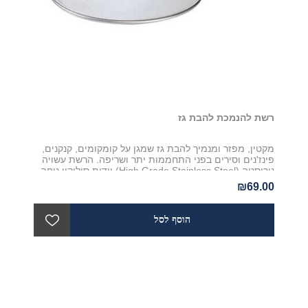
רשת להנמכת להבת גז
מקטין, מפזר ומנמיך להבת גז שמגן על קומקומים, קנקנים,
פינז'נים וסירים בפני התחממות יתר ושריפה. הרשת עשויה
נירוסטה (High Grade Stainless Steel) וידית סיליקון נוחה
ועמידה בפני חום. קוטר הרשת 19 ס"מ, 3 שנות אחריות.
₪69.00