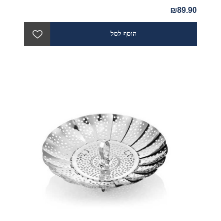
₪89.90