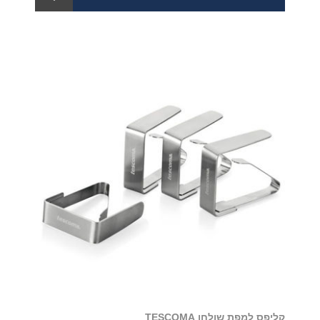
קליפס למפת שולחן TESCOMA