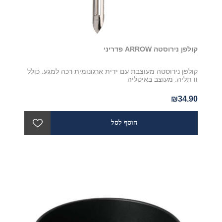
קולפן נירוסטה ARROW פדריני
קולפן נירוסטה מעוצבת עם ידית ארגונומית רכה למגע. כולל
וו תליה. מעוצב באיטליה
₪34.90