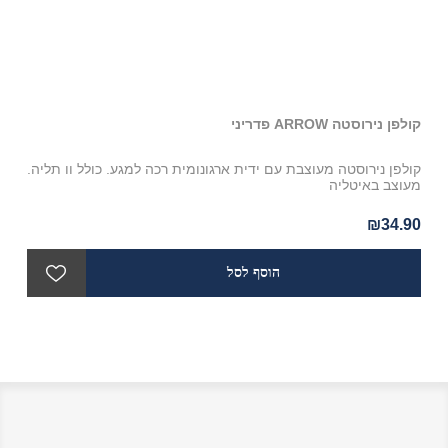
קולפן נירוסטה ARROW פדריני
תבנ
רק
קולפן נירוסטה מעוצבת עם ידית ארגונומית רכה למגע. כולל וו תליה.
תבנ
מעוצב באיטליה
X5.5
90
₪34.90