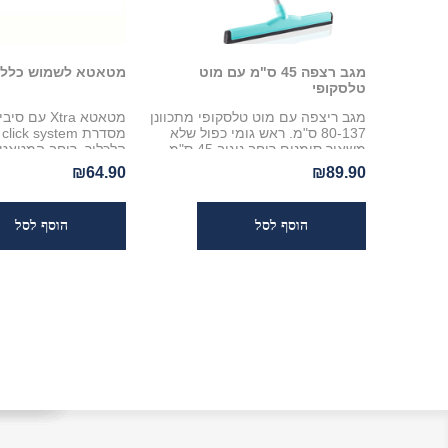
מגב רצפה 45 ס"מ עם מוט
מטאטא לשמוש כללי 30 ס"
טלסקופי
מגב ריצפה עם מוט טלסקופי מתכוונן
מטאטא Xtra ע
80-137 ס"מ. ראש גומי כפול שלא
מ
משאיר סימנים רוחב ניגוב 45 ס"מ
הלכלוך. רוחב המטאטא 30 ס
₪64.90
₪89.90