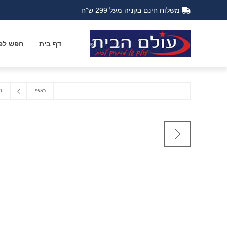
משלוח חינם בקניה מעל 299 ש"ח
דף בית
חפש לפי
ראשי
נ