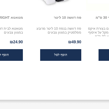
מ
פח דוושה 10 ליטר
מטאטא UPPRIGHT
ם סיבים בצורת איקס
פח דוושה בנפח 10 ליטר מרובע
סדרת click system מקל על איסוף
מפלסטיק במגוון צבעים
במגוון צבעים
"מ
₪24.90
₪49.90