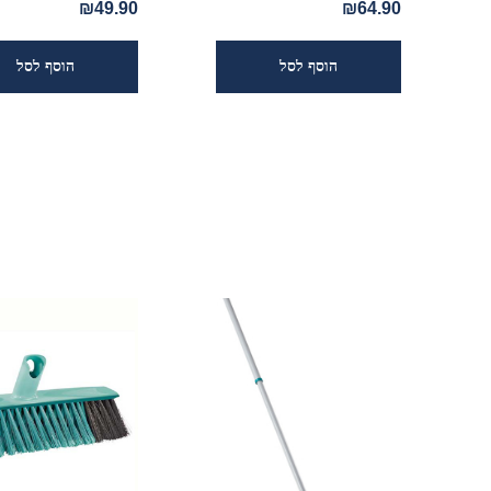
₪49.90
₪64.90