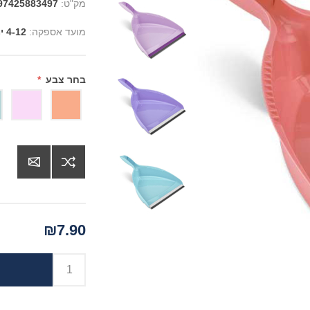
מק"ט:
97425883497
מועד אספקה:
4-12 ימים
בחר צבע
*
₪7.90