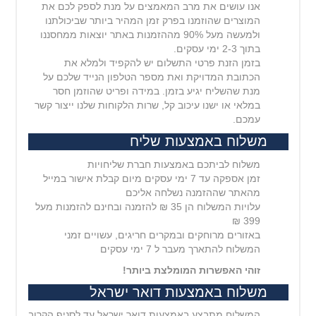
אנו עושים את מרב המאמצים על מנת לספק לכם את
המוצרים שהוזמנו בפרק זמן המהיר ביותר שביכולתנו
ולמעשה מעל 90% מההזמנות באתר יוצאות ממחסננו
בתוך 2-3 ימי עסקים.
בזמן הזנת פרטי התשלום יש להקפיד ולמלא את
הכתובת המדויקת ואת מספר הטלפון הנייד שלכם על
מנת שהשליח יגיע בזמן. במידה ופריט שהוזמן חסר
במלאי או ישנו עיכוב קל, שרות הלקוחות שלנו ייצור קשר
עמכם.
משלוח באמצעות שליח
משלוח לביתכם באמצעות חברת שליחויות
זמן אספקה עד 7 ימי עסקים מיום קבלת אישור במייל
מהאתר שההזמנה נשלחה אליכם
עלויות המשלוח הן 35 ₪ להזמנה ובחינם להזמנות מעל
399 ₪
באזורים מרוחקים ובמקרים חריגים, עשויים זמני
המשלוח להתארך מעבר ל 7 ימי עסקים
זוהי האפשרות המומלצת ביותר!
משלוח באמצעות דואר ישראל
המשלוח מתבצע באמצעות דואר ישראל עד לסניף הקרוב