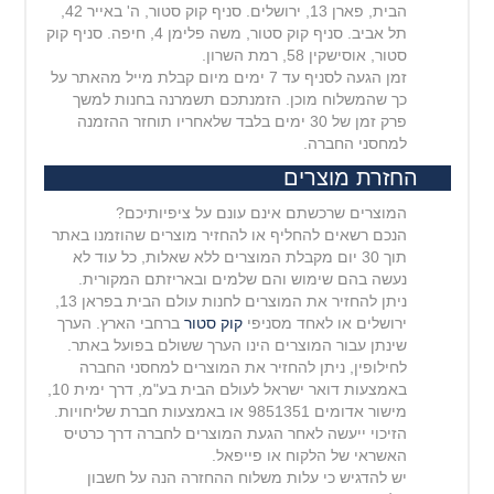
הבית, פארן 13, ירושלים. סניף קוק סטור, ה' באייר 42,
תל אביב. סניף קוק סטור, משה פלימן 4, חיפה. סניף קוק
סטור, אוסישקין 58, רמת השרון.
זמן הגעה לסניף עד 7 ימים מיום קבלת מייל מהאתר על
כך שהמשלוח מוכן. הזמנתכם תשמרנה בחנות למשך
פרק זמן של 30 ימים בלבד שלאחריו תוחזר ההזמנה
למחסני החברה.
החזרת מוצרים
המוצרים שרכשתם אינם עונם על ציפיותיכם?
הנכם רשאים להחליף או להחזיר מוצרים שהוזמנו באתר
תוך 30 יום מקבלת המוצרים ללא שאלות, כל עוד לא
נעשה בהם שימוש והם שלמים ובאריזתם המקורית.
ניתן להחזיר את המוצרים לחנות עולם הבית בפראן 13,
ירושלים או לאחד מסניפי
קוק סטור
ברחבי הארץ. הערך
שינתן עבור המוצרים הינו הערך ששולם בפועל באתר.
לחילופין, ניתן להחזיר את המוצרים למחסני החברה
באמצעות דואר ישראל לעולם הבית בע"מ, דרך ימית 10,
מישור
אדומים 9851351 או באמצעות חברת שליחויות.
הזיכוי ייעשה לאחר הגעת המוצרים לחברה דרך כרטיס
האשראי של הלקוח או פייפאל.
יש להדגיש כי עלות משלוח ההחזרה הנה על חשבון