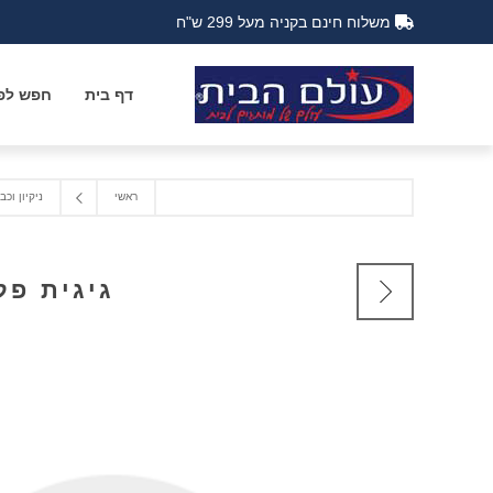
משלוח חינם בקניה מעל 299 ש"ח
דף בית
חפש לפי
ראשי
ניקיון וכב
גיגית פל