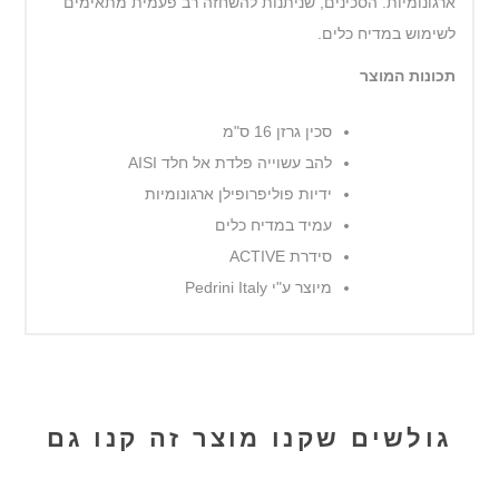
ארגונומיות. הסכינים, שניתנות להשחזה רב פעמית מתאימים
לשימוש במדיח כלים.
תכונות המוצר
סכין גרזן 16 ס"מ
להב עשוייה פלדת אל חלד AISI
ידיות פוליפרופילן ארגונומיות
עמיד במדיח כלים
סידרת ACTIVE
מיוצר ע"י Pedrini Italy
גולשים שקנו מוצר זה קנו גם