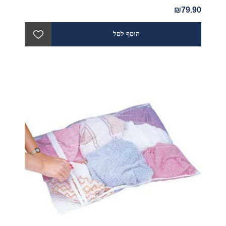
₪79.90