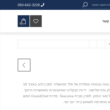
050-642-3228
 קשר
(0)
סכין שף בעלת אחיזה נוחה ובטוחה מפלדת אל חלד מחושלת. לסכין להב באורך 18
ק ומינימליסטי. ידיות הבקליט הארגונומיות מאפשרות חיתוך
מהיר, קל ובטוח של כל סוגי המזון. לסכין מבית Tescoma, סדרת GrandChef חמש
א מתאימה לשמוש ביתי יום יומי.