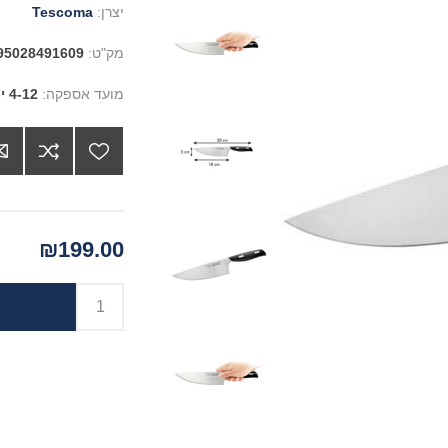
יצרן:
Tescoma
מק"ט:
95028491609
מועד אספקה:
4-12 ימים
₪199.00