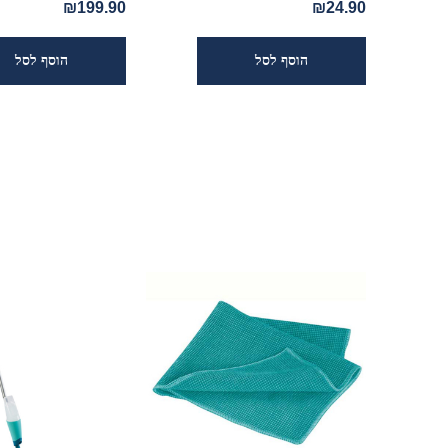
₪199.90
₪24.90