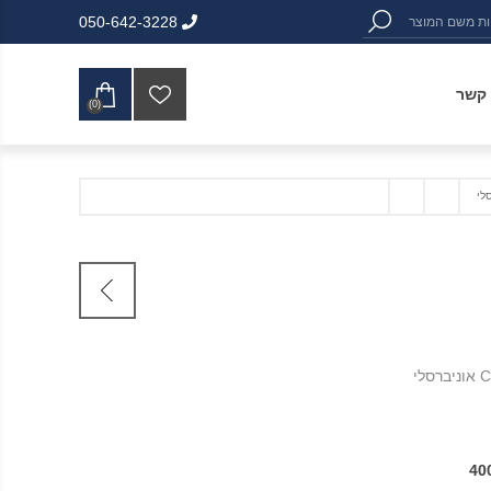
050-642-3228
 קשר
(0)
לי
40