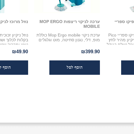
יקו ספריי
ערכה לניקוי ריצפות MOP ERGO
נוזל מרוכז לניקו
MOBILE
מנקה רצפות ופרקט פיקו ספריי Pico
ערכת ניקוי Mop Ergo mobile כוללת
 ניקיון מהיר לחץ
מופ, דלי, נגנון סחיטה, מוט וגלגלים
בקלות לכלוך ושו
נוצץ ומבריק שנש
₪49.90
₪399.90