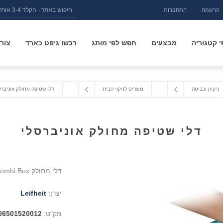
הרשמה
התחברות
 קטגוריה
מבצעים
חפש לפי מותג
רכשו גיפט כארד
צור
ניקיון וכביסה
מוצרים לניקוי הבית
דלי שטיפה מחולק אוניברס
דלי שטיפה מחולק אוניברסלי
דלי מחולק Combi Box אוניברסלי
יצרן:
Leifheit
מק"ט:
06501520012