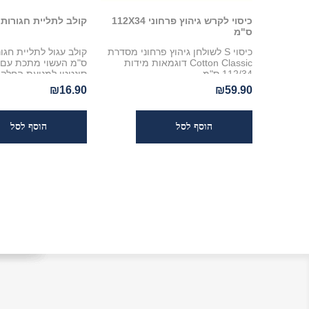
כיסוי לקרש גיהוץ פרחוני 112X34
קולב לתליית חגורות
ס"מ
כיסוי S לשולחן גיהוץ פרחוני מסדרת
Cotton Classic דוגמאות מידות
ס"מ העשוי מתכת עם צ
112/34 ס"מ
סינטטי למניעת החלק
Coronet
₪16.90
₪59.90