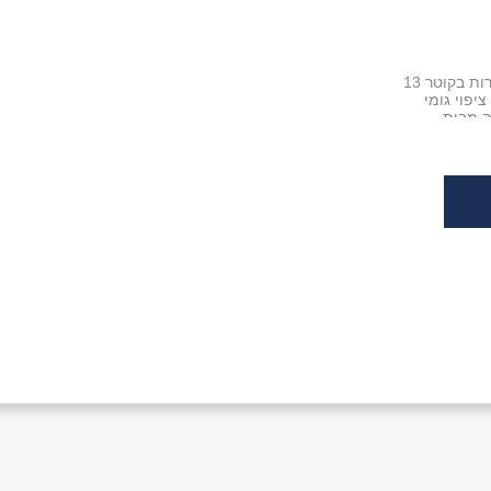
קולב עגול לתליית חגורות בקוטר 13
יפוי גומי
ה מבית