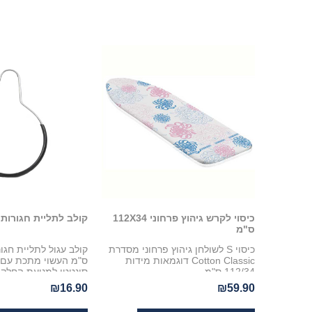
כיסוי לקרש גיהוץ פרחוני 112X34
קולב לתליית חגורות
ס"מ
כיסוי S לשולחן גיהוץ פרחוני מסדרת
Cotton Classic דוגמאות מידות
ס"מ העשוי מתכת עם צ
112/34 ס"מ
סינטטי למניעת החלק
Coronet
₪16.90
₪59.90