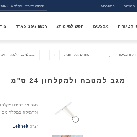
הרשמה
התחברות
 קטגוריה
מבצעים
חפש לפי מותג
רכשו גיפט כארד
צור
ניקיון וכביסה
מוצרים לניקוי הבית
מגב למטבח ולמקלחון 24 ס"מ
מגב למטבח ולמקלחון 24 ס"מ
וקרמיקה במקלחונים
יצרן:
Leifheit