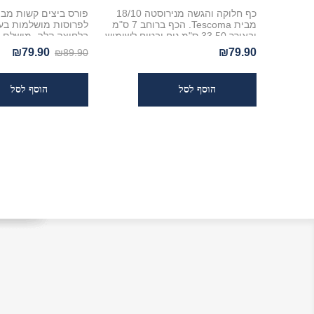
כף חלוקה והגשה מנירוסטה 18/10
מבית Tescoma. הכף ברוחב 7 ס"מ
ובאורך 33.50 ס"מ נוח ובטוח לשימוש.
בלחיצה קלה. מושלם ל
מתנקה בקלות, מתאים למדיח כלים
סלטים וסנדוויצ'ים עם
₪79.90
₪79.90
₪89.90
ועמידה לאורך שנים