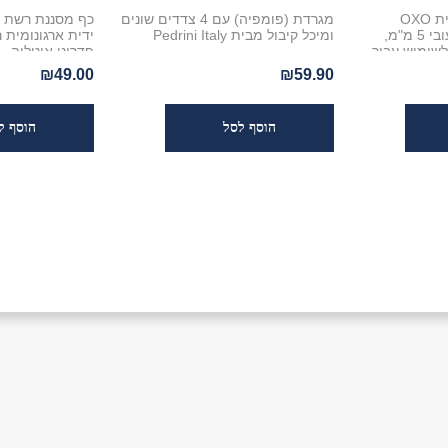
פורס ביצים קשות מבית OXO
מגרדת (פומפיה) עם 4 צדדים שונים
כף מסננת רשת נ
לפרוסות מושלמות בעובי 5 מ"מ,
ומיכל קיבול מבית Pedrini Italy
ידית ארגונומית 
שימוש עבור
פדריני איטליה
 ביצה קשה!
₪49.00
₪59.90