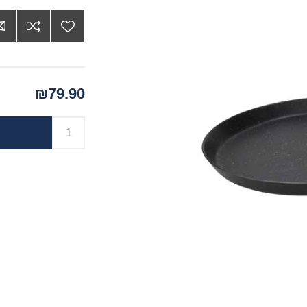
₪79.90