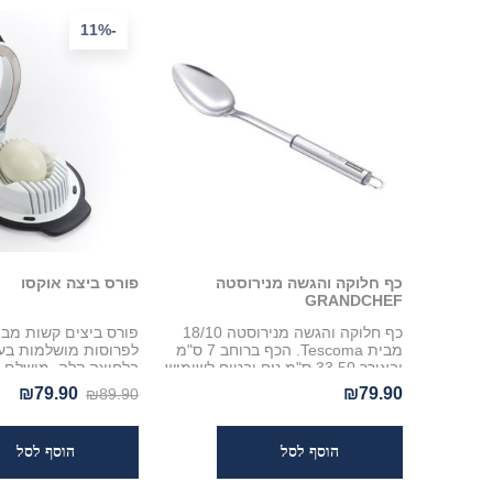
-11%
כף חלוקה והגשה מנירוסטה
פורס ביצה אוקסו
GRANDCHEF
כף חלוקה והגשה מנירוסטה 18/10
מבית Tescoma. הכף ברוחב 7 ס"מ
ובאורך 33.50 ס"מ נוח ובטוח לשימוש.
בלחיצה קלה. מושלם ל
מתנקה בקלות, מתאים למדיח כלים
סלטים וסנדוויצ'ים עם
₪79.90
₪79.90
₪89.90
ועמידה לאורך שנים