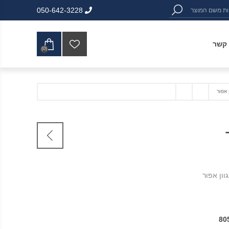
050-642-3228
 קשר
(0)
80