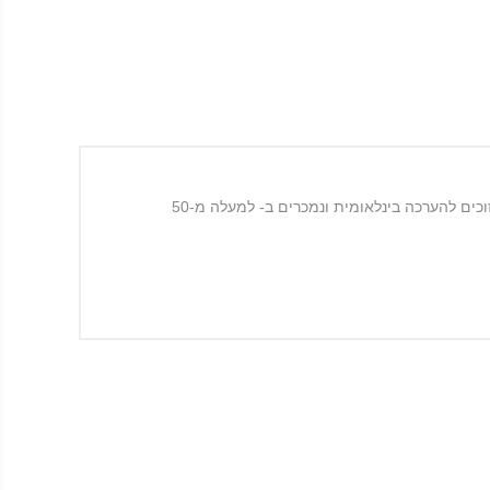
Tognana מעצבת ומיצרת כלי בית ומטבח באיטליה משנת 1775 על פי סטנדרטים בינלאומיים ותקן ISO 9001. מוצרי Tognana זוכים להערכה בינלאומית ונמכרים ב- למעלה מ-50