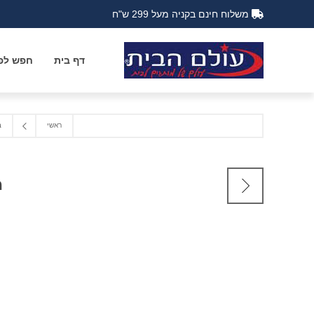
משלוח חינם בקניה מעל 299 ש"ח
דף בית
חפש לפי
ראשי
ב
מח