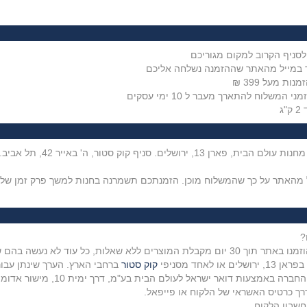
סניף הקרוב למקום מגוריכם
משלוח להתארך מעבר ל 10 ימי עסקים
ג
?
בהם שימוש והם שלמים ובאריזתם המקורית.
אחד מסניפי
קוק סטור
ברחבי הארץ. הערך שינתן עבור
ברה באמצעות דואר ישראל לעולם הבית בע"מ, דרך ימית 10, מישור
אדומים 9851351 או באמצעות ח
רך כרטיס האשראי של הלקוח או פייפאל.
חשבון הלקוח.