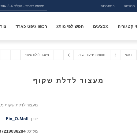
הרשמה
התחברות
 קטגוריה
מבצעים
חפש לפי מותג
רכשו גיפט כארד
צור
ראשי
תחזוקה ושיפור הבית
מעצור לדלת שקוף
מעצור לדלת שקוף
מעצור לדלת שקוף מבית -Moll
יצרן:
Fix_O-Moll
מק"ט:
07219036284