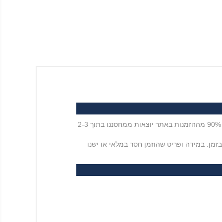
אנו עושים את מרב המאמצים על מנת לספק לכם את המוצרים שהוזמנו בפרק זמן המהיר ביותר שביכולתנו ולמעשה מעל 90% מההזמנות באתר יוצאות ממחסננו בתוך 2-3
מן. במידה ופריט שהוזמן חסר במלאי או ישנו