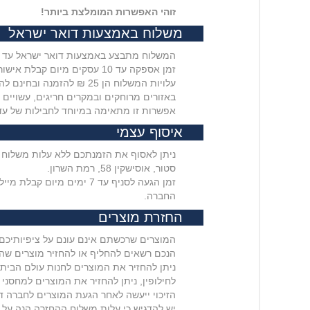
זוהי האפשרות המומלצת ביותר!
משלוח באמצעות דואר ישראל
המשלוח מתבצע באמצעות דואר ישראל עד ל
זמן אספקה עד 10 עסקים מיום קבלת אישור במייל מהאתר שההזמנה נשלחה אליכם
עלויות המשלוח הן 25 ₪ להזמנה ובחינם להזמנות מעל 399 ₪
באזורים מרוחקים ובמקרים חריגים, עשויים זמני ה
אפשרות זו מתאימה במיוחד לחבילות של עד 2 ק"
איסוף עצמי
סטור, אוסישקין 58, רמת השרון.
החברה.
החזרת מוצרים
המוצרים שרכשתם אינם עונם על ציפיותיכם
הנכם רשאים להחליף או להחזיר מוצרים שהוזמנו באתר תוך 30 יום מקבלת המוצרים ללא שאלות, כל עוד לא נעשה 
ניתן להחזיר את המוצרים לחנות עולם הבית בפראן 13, ירושלים או ל
לחילופין, ניתן להחזיר את המוצרים למחסני הח
הזיכוי ייעשה לאחר הגעת המוצרים לחברה ד
יש להדגיש כי עלות משלוח ההחזרה הנה על 