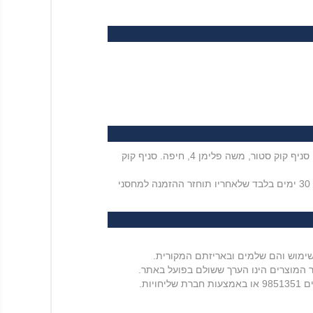
ניתן לאסוף את הזמנתכם ללא עלות משלוח מחנות עולם הבית, פארן 13, ירושלים. סניף קוק סטור, ה' באייר 42, תל אביב. סניף קוק סטור, משה פלימן 4, חיפה. סניף קוק
זמן הגעה לסניף עד 7 ימים מיום קבלת מייל מהאתר על כך שהמשלוח מוכן. הזמנתכם תשמרנה בחנות למשך פרק זמן של 30 ימים בלבד שלאחריו תוחזר ההזמנה למחסני
 המוצרים הינו הערך ששולם בפועל באתר.
ברת שליחויות.