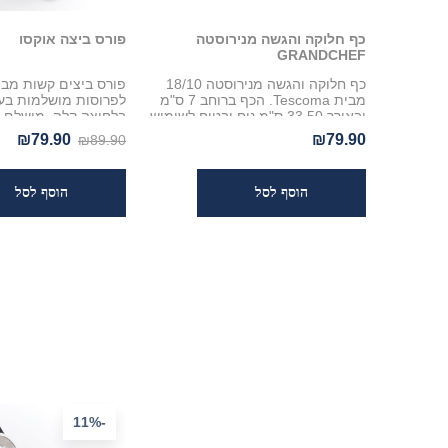
כף חלוקה והגשה מנירוסטה
פורס ביצה אוקסו
GRANDCHEF
כף חלוקה והגשה מנירוסטה 18/10
מבית Tescoma. הכף ברוחב 7 ס"מ
ובאורך 33.50 ס"מ נוח ובטוח לשימוש.
בלחיצה קלה. מושלם ל
מתנקה בקלות, מתאים למדיח כלים
סלטים וסנדוויצ'ים עם
₪79.90
₪79.90
₪89.90
ועמידה לאורך שנים
-11%