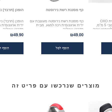
כף מסננת רשת נירוסטה
הופכן (תרבד) נ
פורס ביצים קשות מבית OXO
כף מסננת רשת נירוסטה מעוצבת עם
הופכן (תרבד) נ
לפרוסות מושלמות בעובי 5 מ"מ,
ידית ארגונומית רכה למגע. מבית
ידית ארגונומית 
שימוש עבור
פדריני איטליה
פדריני איטליה
 ביצה קשה!
₪49.90
₪49.00
מוצרים שנרכשו עם פריט זה