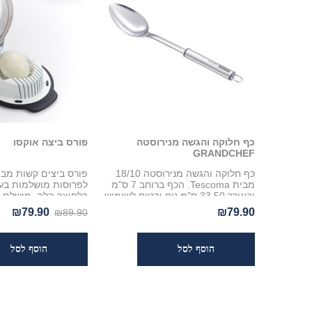
כף חלוקה והגשה מנירוסטה
פורס ביצה אוקסו
GRANDCHEF
כף חלוקה והגשה מנירוסטה 18/10
מבית Tescoma. הכף ברוחב 7 ס"מ
ובאורך 33.50 ס"מ נוח ובטוח לשימוש.
בלחיצה קלה. מושלם ל
מתנקה בקלות, מתאים למדיח כלים
סלטים וסנדוויצ'ים עם
₪79.90
₪79.90
₪89.90
ועמידה לאורך שנים