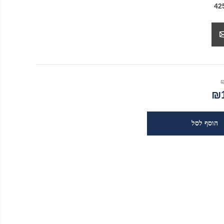
42
₪1