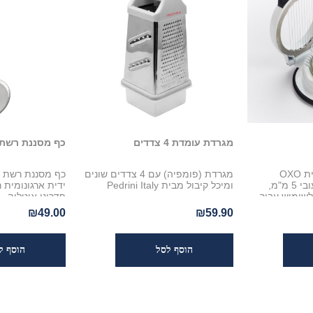
מגרדת עומדת 4 צדדים
כף מסננת רשת 
פורס ביצים קשות מבית OXO
מגרדת (פומפיה) עם 4 צדדים שונים
כף מסננת רשת נ
לפרוסות מושלמות בעובי 5 מ"מ,
ומיכל קיבול מבית Pedrini Italy
ידית ארגונומית 
שימוש עבור
פדריני איטליה
 ביצה קשה!
₪49.00
₪59.90