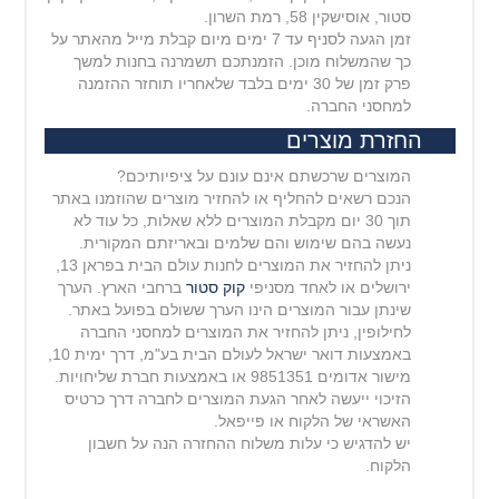
סטור, אוסישקין 58, רמת השרון.
זמן הגעה לסניף עד 7 ימים מיום קבלת מייל מהאתר על
כך שהמשלוח מוכן. הזמנתכם תשמרנה בחנות למשך
פרק זמן של 30 ימים בלבד שלאחריו תוחזר ההזמנה
למחסני החברה.
החזרת מוצרים
המוצרים שרכשתם אינם עונם על ציפיותיכם?
הנכם רשאים להחליף או להחזיר מוצרים שהוזמנו באתר
תוך 30 יום מקבלת המוצרים ללא שאלות, כל עוד לא
נעשה בהם שימוש והם שלמים ובאריזתם המקורית.
ניתן להחזיר את המוצרים לחנות עולם הבית בפראן 13,
ירושלים או לאחד מסניפי
קוק סטור
ברחבי הארץ. הערך
שינתן עבור המוצרים הינו הערך ששולם בפועל באתר.
לחילופין, ניתן להחזיר את המוצרים למחסני החברה
באמצעות דואר ישראל לעולם הבית בע"מ, דרך ימית 10,
מישור
אדומים 9851351 או באמצעות חברת שליחויות.
הזיכוי ייעשה לאחר הגעת המוצרים לחברה דרך כרטיס
האשראי של הלקוח או פייפאל.
יש להדגיש כי עלות משלוח ההחזרה הנה על חשבון
הלקוח.