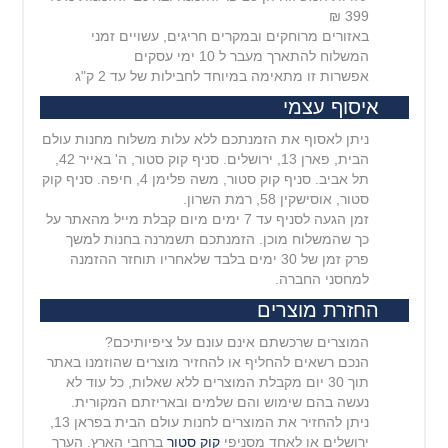
399 ₪
באזורים מרוחקים ובמקרים חריגים, עשויים זמני
המשלוח להתארך מעבר ל 10 ימי עסקים
אפשרות זו מתאימה במיוחד לחבילות של עד 2 ק"ג
איסוף עצמי
ניתן לאסוף את הזמנתכם ללא עלות משלוח מחנות עולם
הבית, פארן 13, ירושלים. סניף קוק סטור, ה' באייר 42,
תל אביב. סניף קוק סטור, משה פלימן 4, חיפה. סניף קוק
סטור, אוסישקין 58, רמת השרון.
זמן הגעה לסניף עד 7 ימים מיום קבלת מייל מהאתר על
כך שהמשלוח מוכן. הזמנתכם תשמרנה בחנות למשך
פרק זמן של 30 ימים בלבד שלאחריו תוחזר ההזמנה
למחסני החברה.
החזרת מוצרים
המוצרים שרכשתם אינם עונם על ציפיותיכם?
הנכם רשאים להחליף או להחזיר מוצרים שהוזמנו באתר
תוך 30 יום מקבלת המוצרים ללא שאלות, כל עוד לא
נעשה בהם שימוש והם שלמים ובאריזתם המקורית.
ניתן להחזיר את המוצרים לחנות עולם הבית בפראן 13,
ירושלים או לאחד מסניפי
קוק סטור
ברחבי הארץ. הערך