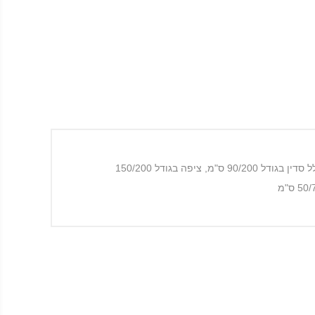
סט מצעים בלבן צחור, בהדפס עדין של מנדלה בכחול קובלט, לתחושה קייצית ונעימה. הדגם כולל: • סט למיטת יחיד 90/200 הכולל סדין בגודל 90/200 ס"מ, ציפה בגודל 150/200