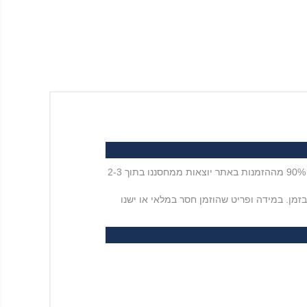
אנו עושים את מרב המאמצים על מנת לספק לכם את המוצרים שהוזמנו בפרק זמן המהיר ביותר שביכולתנו ולמעשה מעל 90% מההזמנות באתר יוצאות ממחסננו בתוך 2-3
מן. במידה ופריט שהוזמן חסר במלאי או ישנו