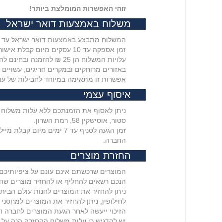
זוהי האפשרות המומלצת ביותר!
משלוח באמצעות דואר ישראל
המשלוח מתבצע באמצעות דואר ישראל עד ל
זמן אספקה עד 10 עסקים מיום קבלת אישור במייל מהאתר שההזמנה נשלחה אליכם
עלויות המשלוח הן 25 ₪ להזמנה ובחינם להזמנות מעל 399 ₪
באזורים מרוחקים ובמקרים חריגים, עשויים זמני ה
אפשרות זו מתאימה במיוחד לחבילות של עד 2 ק"
איסוף עצמי
סטור, אוסישקין 58, רמת השרון.
החברה.
החזרת מוצרים
המוצרים שרכשתם אינם עונם על ציפיותיכם
הנכם רשאים להחליף או להחזיר מוצרים שהוזמנו באתר תוך 30 יום מקבלת המוצרים ללא שאלות, כל עוד לא נעשה 
ניתן להחזיר את המוצרים לחנות עולם הבית בפראן 13, ירושלים או ל
לחילופין, ניתן להחזיר את המוצרים למחסני הח
הזיכוי ייעשה לאחר הגעת המוצרים לחברה ד
יש להדגיש כי עלות משלוח ההחזרה הנה על 