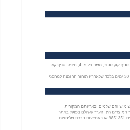
ניתן לאסוף את הזמנתכם ללא עלות משלוח מחנות עולם הבית, פארן 13, ירושלים. סניף קוק סטור, ה' באייר 42, תל אביב. סניף קוק סטור, משה פלימן 4, חיפה. סניף קוק
זמן הגעה לסניף עד 7 ימים מיום קבלת מייל מהאתר על כך שהמשלוח מוכן. הזמנתכם תשמרנה בחנות למשך פרק זמן של 30 ימים בלבד שלאחריו תוחזר ההזמנה למחסני
 המוצרים הינו הערך ששולם בפועל באתר.
ברת שליחויות.