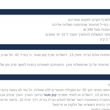
סניף הקרוב למקום מגוריכם
משלוח להתארך מעבר ל 10 ימי עסקים
ג
?
בהם שימוש והם שלמים ובאריזתם המקורית.
אחד מסניפי
קוק סטור
ברחבי הארץ. הערך שינתן עבור
ברה באמצעות דואר ישראל לעולם הבית בע"מ, דרך ימית 10, מישור
אדומים 9851351 או באמצעות ח
רך כרטיס האשראי של הלקוח או פייפאל.
חשבון הלקוח.