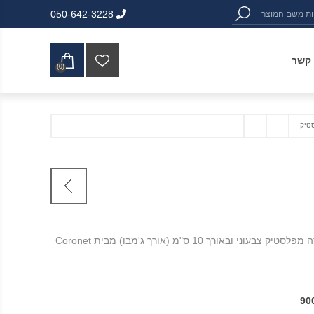
050-642-3228
 קשר
(0)
90