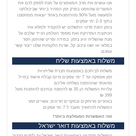
אנו עושים את מרב המאמצים על מנת לספק לכם את
המוצרים שהוזמנו בפרק זמן המהיר ביותר שביכולתנו
ולמעשה מעל 90% מההזמנות באתר יוצאות ממחסננו
בתוך 2-3 ימי עסקים.
בזמן הזנת פרטי התשלום יש להקפיד ולמלא את
הכתובת המדויקת ואת מספר הטלפון הנייד שלכם על
מנת שהשליח יגיע בזמן. במידה ופריט שהוזמן חסר
במלאי או ישנו עיכוב קל, שרות הלקוחות שלנו ייצור קשר
עמכם.
משלוח באמצעות שליח
משלוח לביתכם באמצעות חברת שליחויות
זמן אספקה עד 7 ימי עסקים מיום קבלת אישור במייל
מהאתר שההזמנה נשלחה אליכם
עלויות המשלוח הן 35 ₪ להזמנה ובחינם להזמנות מעל
399 ₪
באזורים מרוחקים ובמקרים חריגים, עשויים זמני
המשלוח להתארך מעבר ל 7 ימי עסקים
זוהי האפשרות המומלצת ביותר!
משלוח באמצעות דואר ישראל
המשלוח מתבצע באמצעות דואר ישראל עד לסניף הקרוב