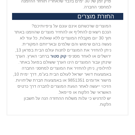
פרק זמן של 30 ימים בלבד שלאחריו תוחזר ההזמנה
למחסני החברה.
החזרת מוצרים
המוצרים שרכשתם אינם עונם על ציפיותיכם?
הנכם רשאים להחליף או להחזיר מוצרים שהוזמנו באתר
תוך 30 יום מקבלת המוצרים ללא שאלות, כל עוד לא
נעשה בהם שימוש והם שלמים ובאריזתם המקורית.
ניתן להחזיר את המוצרים לחנות עולם הבית בפראן 13,
ירושלים או לאחד מסניפי
קוק סטור
ברחבי הארץ. הערך
שינתן עבור המוצרים הינו הערך ששולם בפועל באתר.
לחילופין, ניתן להחזיר את המוצרים למחסני החברה
באמצעות דואר ישראל לעולם הבית בע"מ, דרך ימית 10,
מישור
אדומים 9851351 או באמצעות חברת שליחויות.
הזיכוי ייעשה לאחר הגעת המוצרים לחברה דרך כרטיס
האשראי של הלקוח או פייפאל.
יש להדגיש כי עלות משלוח ההחזרה הנה על חשבון
הלקוח.