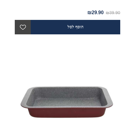
₪29.90
₪39.90