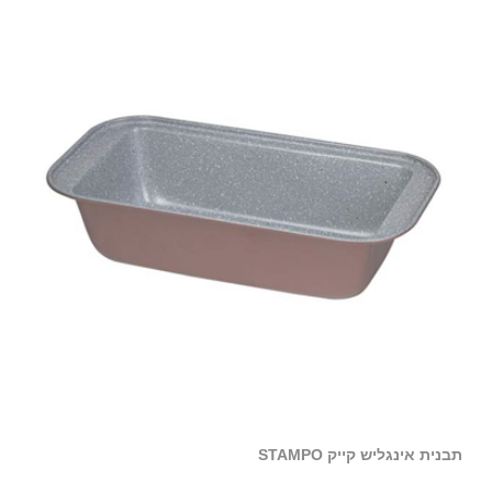
תבנית אינגליש קייק STAMPO
מגב