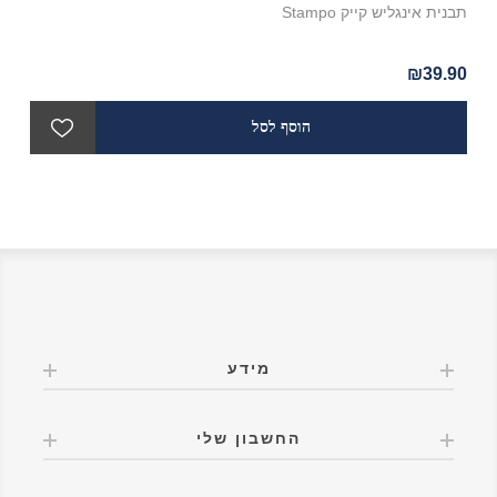
תבנית אינגליש קייק Stampo
מגבו
₪39.90
.90
מידע
החשבון שלי