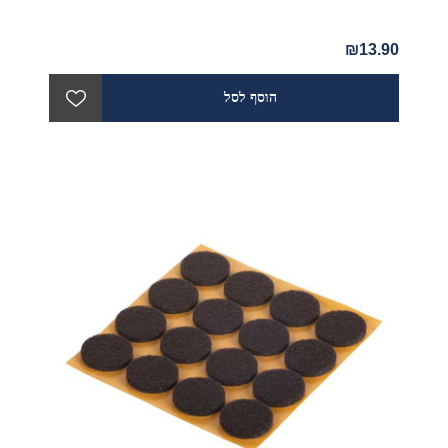
₪13.90