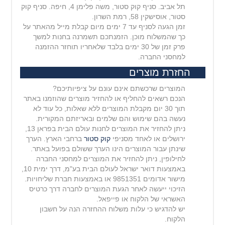
תל אביב. סניף קוק סטור, משה פלימן 4, חיפה. סניף קוק
סטור, אוסישקין 58, רמת השרון.
זמן הגעה לסניף עד 7 ימים מיום קבלת מייל מהאתר על
כך שהמשלוח מוכן. הזמנתכם תשמרנה בחנות למשך
פרק זמן של 30 ימים בלבד שלאחריו תוחזר ההזמנה
למחסני החברה.
החזרת מוצרים
המוצרים שרכשתם אינם עונם על ציפיותיכם?
הנכם רשאים להחליף או להחזיר מוצרים שהוזמנו באתר
תוך 30 יום מקבלת המוצרים ללא שאלות, כל עוד לא
נעשה בהם שימוש והם שלמים ובאריזתם המקורית.
ניתן להחזיר את המוצרים לחנות עולם הבית בפראן 13,
ירושלים או לאחד מסניפי
קוק סטור
ברחבי הארץ. הערך
שינתן עבור המוצרים הינו הערך ששולם בפועל באתר.
לחילופין, ניתן להחזיר את המוצרים למחסני החברה
באמצעות דואר ישראל לעולם הבית בע"מ, דרך ימית 10,
מישור
אדומים 9851351 או באמצעות חברת שליחויות.
הזיכוי ייעשה לאחר הגעת המוצרים לחברה דרך כרטיס
האשראי של הלקוח או פייפאל.
יש להדגיש כי עלות משלוח ההחזרה הנה על חשבון
הלקוח.