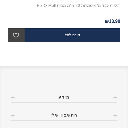
רגליות לבד מ"מוסמרות 20 מ"מ מבית Fix-O-Moll
לבד עגול 
90
₪13.90
מידע
החשבון שלי