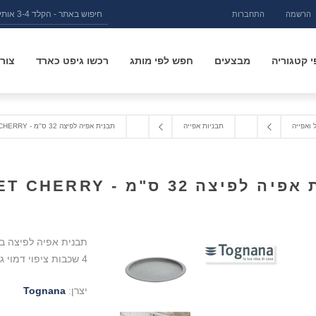
הרשמה
התחברות
 קטגוריה
מבצעים
חפש לפי מותג
רכשו גיפט כארד
צור
 ואפייה
תבניות אפייה
תבנית אפיה לפיצה 32 ס"מ - SWEET CHERRY
לפיצה 32 ס"מ - SWEET CHERRY
4 שכבות ציפוי דמוי גרניט שאינו נדבק ומיוצרת ע"י Tognana איטליה
יצרן:
Tognana