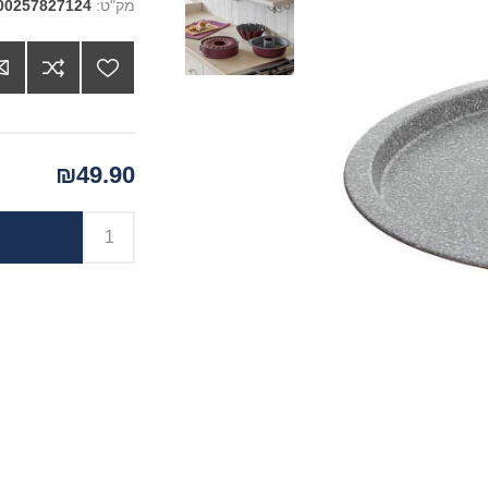
מק"ט:
00257827124
₪49.90