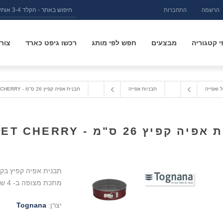
הרשמה
התחברות
 קטגוריה
מבצעים
חפש לפי מותג
רכשו גיפט כארד
צור
ל ואפייה
תבניות אפייה
תבנית אפיה קפיץ 26 ס"מ - SWEET CHERRY
 קפיץ 26 ס"מ - SWEET CHERRY
מתכת מצופה ב- 4 שכבות ציפוי דמוי גרניט שאינו נדבק ומיוצרת ע"י Tognana איטליה
יצרן:
Tognana