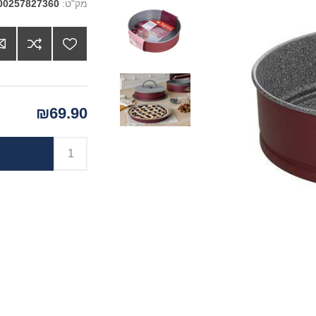
מק"ט:
00257827360
₪69.90