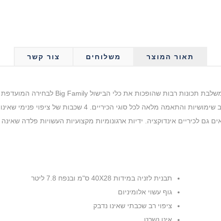
תאור המוצר
משלוחים
צור קשר
סידרת כלי בישול חדשה Big Family By Tognana 
למשפחה עם ילדים. איכות ועמידות ללא תחרות. רב שימושיות והתאמ
ם גם לכיריים אינדוקציה. ידיות ארגונומיות מקצועיות העשויות פלדה שאינה 
תבנית לזניה במידות 40X28 ס"מ ובנפח 7.8 ליטר
גוף עשוי אלומיניום
ציפוי רב שכבתי שאינו נדבק
אינו נשרט