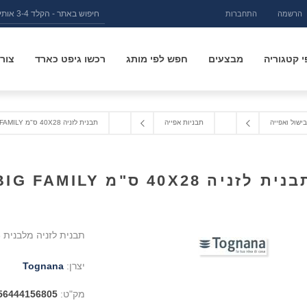
הרשמה
התחברות
 קטגוריה
מבצעים
חפש לפי מותג
רכשו גיפט כארד
צור
בישול ואפייה
תבניות אפייה
תבנית לזניה 40X28 ס"מ BIG FAMILY
נית לזניה 40X28 ס"מ BIG FAMILY
תבנית לזניה מלבנית 40X28 ס"מ ונפח 7.8 ליטר דגם BIG FAMILY
יצרן:
Tognana
מק"ט:
56444156805