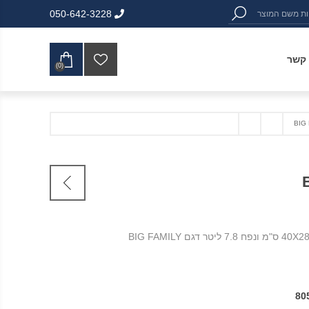
050-642-3228
 קשר
(0)
80