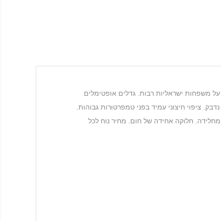
משלבת תכונות רבות שהופכות את כלי הבישול Big Family לבחירה המועדפת על משפחות ישראליות רבות. גדלים אופטימלים
ה מלאה לכל סוגי הכיריים. 4 שכבות של ציפוי פנימי שאינו נדבק. ציפוי חיצוני עמיד בפני טמפרטורות גבוהות.
מחלידה. חלוקה אחידה של חום. מחיר נוח לכל