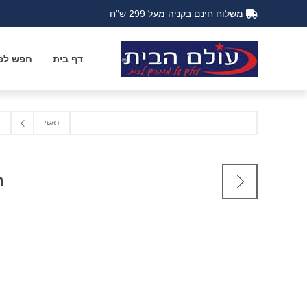
משלוח חינם בקניה מעל 299 ש"ח
דף בית
חפש לפי
ראשי
תב