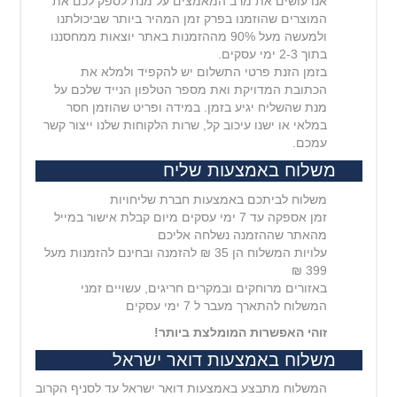
אנו עושים את מרב המאמצים על מנת לספק לכם את
המוצרים שהוזמנו בפרק זמן המהיר ביותר שביכולתנו
ולמעשה מעל 90% מההזמנות באתר יוצאות ממחסננו
בתוך 2-3 ימי עסקים.
בזמן הזנת פרטי התשלום יש להקפיד ולמלא את
הכתובת המדויקת ואת מספר הטלפון הנייד שלכם על
מנת שהשליח יגיע בזמן. במידה ופריט שהוזמן חסר
במלאי או ישנו עיכוב קל, שרות הלקוחות שלנו ייצור קשר
עמכם.
משלוח באמצעות שליח
משלוח לביתכם באמצעות חברת שליחויות
זמן אספקה עד 7 ימי עסקים מיום קבלת אישור במייל
מהאתר שההזמנה נשלחה אליכם
עלויות המשלוח הן 35 ₪ להזמנה ובחינם להזמנות מעל
399 ₪
באזורים מרוחקים ובמקרים חריגים, עשויים זמני
המשלוח להתארך מעבר ל 7 ימי עסקים
זוהי האפשרות המומלצת ביותר!
משלוח באמצעות דואר ישראל
המשלוח מתבצע באמצעות דואר ישראל עד לסניף הקרוב