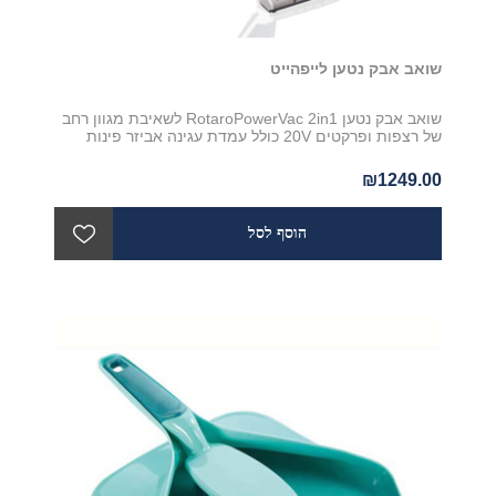
שואב אבק נטען לייפהייט
שואב אבק נטען RotaroPowerVac 2in1 לשאיבת מגוון רחב
של רצפות ופרקטים 20V כולל עמדת עגינה אביזר פינות
₪1249.00