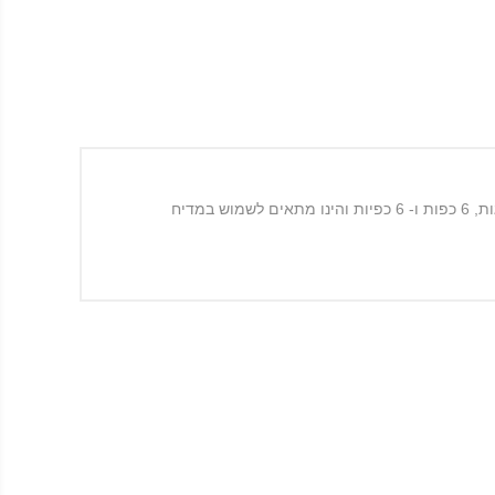
סט סכו"ם 24 חלקים מנירוסטה בגוון מוזהב להוספת מראה חגיגי לכל שולחן. הסט מבית Casa Collection כולל 6 סכינים, 6 מזלגות, 6 כפות ו- 6 כפיות והינו מתאים לשמוש במדיח