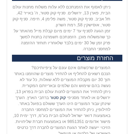
ניתן לאסוף את הזמנתכם ללא עלות משלוח מחנות עולם
הבית, פארן 13, ירושלים. סניף קוק סטור, ה' באייר 42,
תל אביב. סניף קוק סטור, משה פלימן 4, חיפה. סניף קוק
סטור, אוסישקין 58, רמת השרון.
זמן הגעה לסניף עד 7 ימים מיום קבלת מייל מהאתר על
כך שהמשלוח מוכן. הזמנתכם תשמרנה בחנות למשך
פרק זמן של 30 ימים בלבד שלאחריו תוחזר ההזמנה
למחסני החברה.
החזרת מוצרים
המוצרים שרכשתם אינם עונם על ציפיותיכם?
הנכם רשאים להחליף או להחזיר מוצרים שהוזמנו באתר
תוך 30 יום מקבלת המוצרים ללא שאלות, כל עוד לא
נעשה בהם שימוש והם שלמים ובאריזתם המקורית.
ניתן להחזיר את המוצרים לחנות עולם הבית בפראן 13,
ירושלים או לאחד מסניפי
קוק סטור
ברחבי הארץ. הערך
שינתן עבור המוצרים הינו הערך ששולם בפועל באתר.
לחילופין, ניתן להחזיר את המוצרים למחסני החברה
באמצעות דואר ישראל לעולם הבית בע"מ, דרך ימית 10,
מישור
אדומים 9851351 או באמצעות חברת שליחויות.
הזיכוי ייעשה לאחר הגעת המוצרים לחברה דרך כרטיס
האשראי של הלקוח או פייפאל.