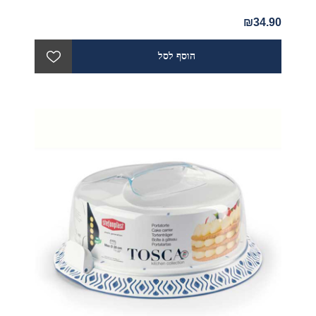
₪34.90