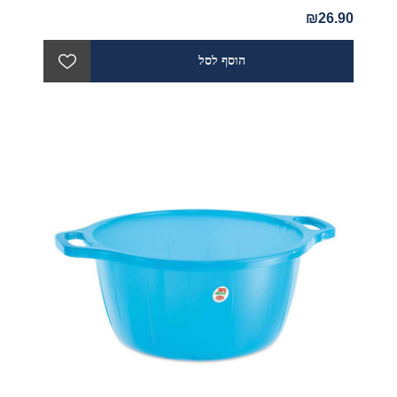
₪26.90