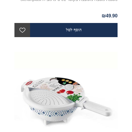
₪49.90