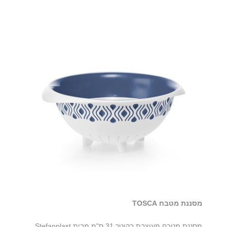
מסננת מטבח TOSCA
מסננת מטבח מעוצבת בקוטר 31 ס"מ מבית Stefanplast