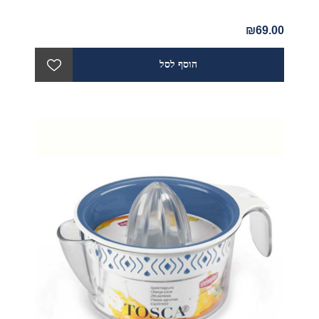
₪69.00