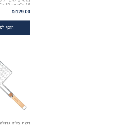
מתאים לאפיית עו
16 ס"מ
נירוסטה ess
₪129.00
Steel ומתאים 
8.5 ס"מ. הרינג ק
במדיח כלים
רשת צליה גדולה 