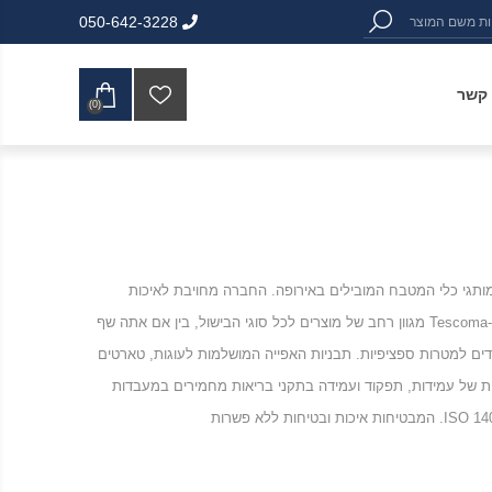
050-642-3228
 קשר
(0)
Tescom. מהתחלה הצנועה בשנת 1987, Tescoma צמחה לאחד ממותגי כלי המטבח המובילים באירופה. החברה מחויבת לאיכות
ולחדשנות הגבוהים ביותר וגאים במוצרים חדשניים שהופכים את חווית הבישול שלכם לקלה ומהנה יותר. ל-Tescoma מגוון רחב של מוצרים לכל סוגי הבישול, בין אם אתה שף
טבח עם להבים שונים המיועדים למטרות ספציפיות. תבניות האפייה המושלמות לעוגות, טארטים
ות של עמידות, תפקוד ועמידה בתקני בריאות מחמירים במעבדות