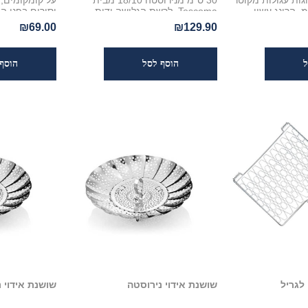
גות עגולות מקוטר
30 ס"מ מנירוסטה 18/10 מבית
על קומקומים, ק
 עד 30 ס"מ. הרינג עשוי
Tescoma. לרשת הגלישה ידית
וסירים בפני ה
High Grade Stainl
אחיזה והיא נוחה ובטוחה לשימוש.
₪69.00
₪129.90
לעוגות בגובה של עד
רשת הגלישה מתנקה בקלות,
ל לניקוי ועמיד
מתאימה למדיח כלים ועמידה לאורך
שנים
ס"מ, 3 שנות אחריות.
לגריל
שושנת אידוי נירוסטה
שושנת אידוי 