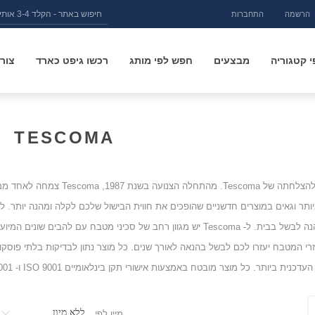
הרשמה
התחברות
 קטגוריה
מבצעים
חפש לפי מותג
רכשו גיפט כארד
צור
TESCOMA
תשוקה היא המפתח להצלחתה של a
מקצועי או מישהו שנהנה לבשל בבית. ל- Tescoma יש מגוון רחב של סכיני מ
רי המטבח יעזרו לכם לבשל בהנאה לאורך שנים. כל מוצר נתון לבדיקות בלתי פוסק
ר. כל מוצר מובטח באמצעות אישורי תקן בינלאומיים ISO 9001 ו- ISO 14001. המבטיחות איכות ובטיחות ללא פשרות
מיין לפי