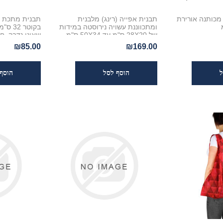
מכותנה אורירת
תבנית אפייה (רינג) מלבנית
תבנית מתכת מ
ומתכווננת עשויה נירוסטה במידות
בקוטר 
של 28X20 ס"מ עד 50X34 ס"מ
שאינו נדבק, 
₪85.00
₪169.00
ס"מ. התבנית 
מכל סוג, היא
ומתאימה למדי