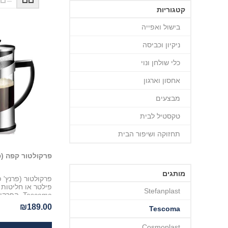
קטגוריות
בישול ואפייה
ניקיון וכביסה
כלי שולחן ונוי
אחסון וארגון
מבצעים
טקסטיל לבית
תחזוקה ושיפור הבית
פרקולטור קפה (פ
מותגים
פרקולטור (פרנץ' 
פילטר או חליטות
Stefanplast
Tescoma. ה
0.6 ליטר וארוז 
₪189.00
Tescoma
צבעונית מהודרת
Cosmoplast