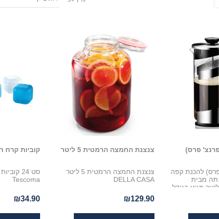
רנצ' פרס)
צנצנת החמצה הרמטית 5 ליטר
קוביות קרח ר
פרס) להכנת קפה
צנצנת החמצה הרמטית 5 ליטר
סט 24 קו
 תה מבית
DELLA CASA
Tescoma
פרקולטור מגיע בגודל
באריזת מתנה
₪34.90
₪129.90