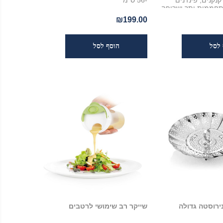
נקנים, פינז'נים
-56 ס"מ
תחממות יתר ושריפה.
הרשת עשויה נירוסטה (High Grade
₪199.00
Stainless Steel) וידית סיליקון נוחה
ועמידה בפני חום. קוטר הרשת 19
נירוסטה גדולה
שייקר רב שימושי לרטבים