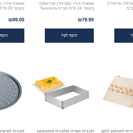
גדולה ומיוחדת
שושנת אידוי (סטימר) מנירוסטה
שושנת אידוי (
בקוטר 24 ס"מ מבית Tescoma
בקוטר 28 ס"מ מבית Tescoma
₪99.00
₪79.90
רית לאחסון לחם
תבנית אפייה מלבנית מתכווננת
תבנית לפיצה - SCOMA